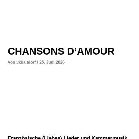
Zum
Inhalt
springen
CHANSONS D’AMOUR
Von
vkhaltdorf
/
25. Juni 2026
Französische (Liebes) Lieder und Kammermusik