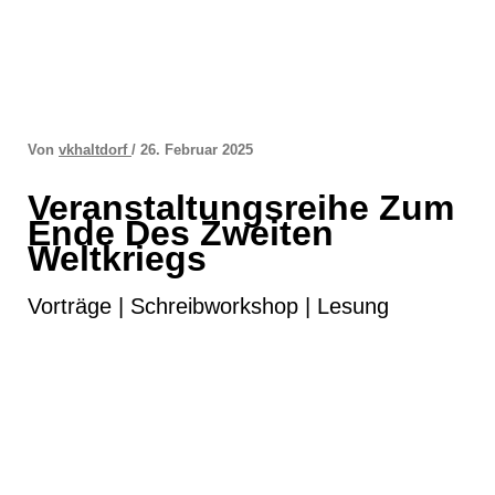
Zum
Inhalt
springen
Von
vkhaltdorf
/
26. Februar 2025
Veranstaltungsreihe Zum
Ende Des Zweiten
Weltkriegs
Vorträge | Schreibworkshop | Lesung